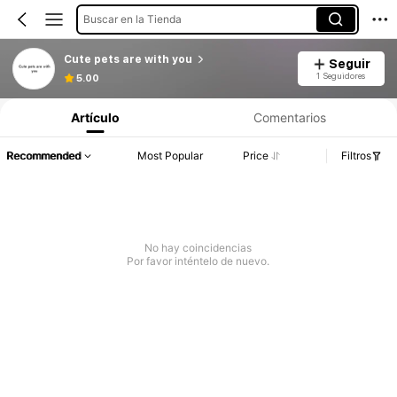
Buscar en la Tienda
Cute pets are with you
Seguir
1 Seguidores
5.00
Artículo
Comentarios
Recommended
Most Popular
Price
Filtros
No hay coincidencias
Por favor inténtelo de nuevo.