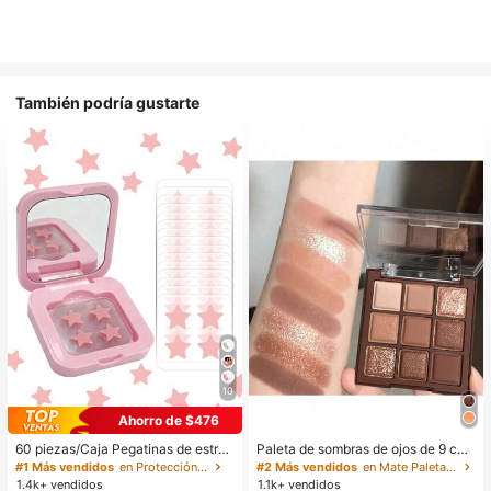
También podría gustarte
10
Ahorro de $476
60 piezas/Caja Pegatinas de estrell
Paleta de sombras de ojos de 9 col
a lindas - Pegatinas faciales, sin al
ores de tonos tierra neutros de cho
#1 Más vendidos
en Protección de la piel
#2 Más vendidos
en Mate Paletas de sombras de ojos
cohol, sin fragancia, suaves en la pi
colate con leche, maquillaje ligero,
1.4k+ vendidos
1.1k+ vendidos