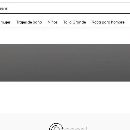
eans
and down arrow keys to navigate search Búsqueda reciente and Busca y Encuentr
 mujer
Trajes de baño
Niños
Talla Grande
Ropa para hombre