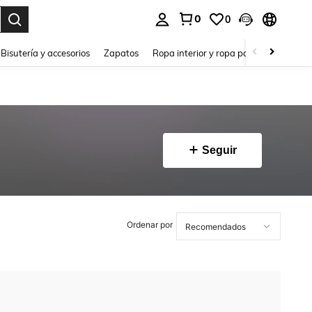
0
0
a. Press Enter to select.
Bisutería y accesorios
Zapatos
Ropa interior y ropa para dormir
Ho
Seguir
Ordenar por