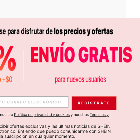
APP
S EXCLUSIVAS, PROMOCIONES Y NOTICIAS DE SHEIN
REGÍSTRATE
Suscribir
a nuestra
Política de privacidad y cookies
y nuestros
Términos y
Suscribirte
cibir ofertas exclusivas y las últimas noticias de SHEIN 
ectrónico. Entiendo que puedo comunicarme con SHEIN 
la suscripción en cualquier momento.
Suscribir