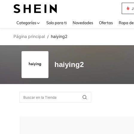
J
Use up 
Categorías
Solo para ti
Novedades
Ofertas
Ropa de
Página principal
haiying2
/
haiying2