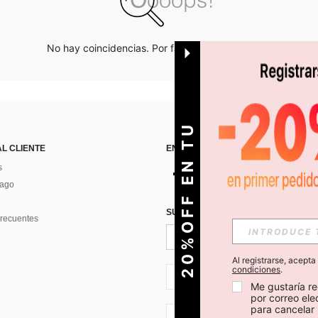
No hay coincidencias. Por favor inténtalo de nuevo.
O
2
0
%
O
F
F
E
N
T
U
P
R
I
M
E
R
P
E
D
I
D
AL CLIENTE
ENCUÉNTRANOS EN
s
Pago
SUSCRÍBETE PARA RECIBIR OFERTA
recuentes
Al registrarse, acept
condiciones
.
CL + 56
Me gustaría re
por correo el
para cancelar 
CL + 56