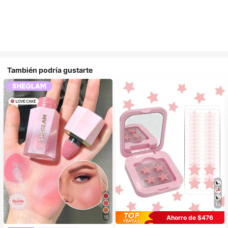
También podría gustarte
10
Ahorro de $476
15