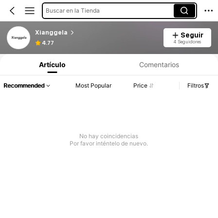
Buscar en la Tienda
Xianggela
Seguir
4 Seguidores
4.77
Artículo
Comentarios
Recommended
Most Popular
Price
Filtros
No hay coincidencias
Por favor inténtelo de nuevo.