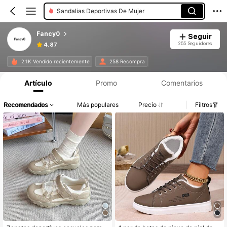
Sandalias Deportivas De Mujer
Fancy0
Seguir
255 Seguidores
4.87
2.1K Vendido recientemente
258 Recompra
Artículo
Promo
Comentarios
Recomendados
Más populares
Precio
Filtros