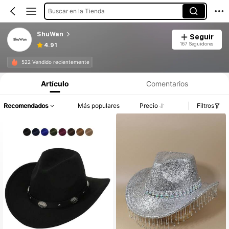
Buscar en la Tienda
ShuWan
Seguir
167 Seguidores
4.91
522 Vendido recientemente
Artículo
Comentarios
Recomendados
Más populares
Precio
Filtros