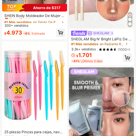
Ahorro de $317
#1 Más vendidos
en Tejido De Punto Bodys moldeadores para mujer
¡Casi agotado!
SHEIN Body Moldeador De Mujer D
e Color Sólido
#1 Más vendidos
#1 Más vendidos
en Tejido De Punto Bodys moldeadores para mujer
en Tejido De Punto Bodys moldeadores para mujer
300+ vendidos
¡Casi agotado!
¡Casi agotado!
#1 Más vendidos
en Tejido De Punto Bodys moldeadores para mujer
4.973
SHEGLAM
$
-6%
Estimado
¡Casi agotado!
SHEGLAM Big N' Bright LáPiz De O
jos-Frost Brillos Marca De Belleza
#1 Más vendidos
en Radiante Resaltador
CosméTica Maquillaje Para Mujere
3.3k+ vendidos
(1000+)
s Y NiñAs
1.701
$
-41%
¡Últimos 3 días
25 piezas Pinzas para cejas, navaj