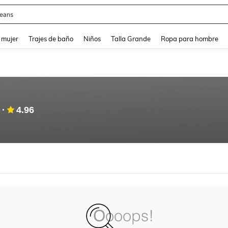
eans
and down arrow keys to navigate search Búsqueda reciente and Busca y Encuentr
 mujer
Trajes de baño
Niños
Talla Grande
Ropa para hombre
4.96