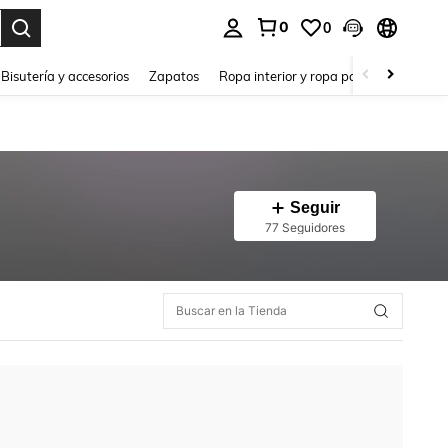
0
0
a. Press Enter to select.
Bisutería y accesorios
Zapatos
Ropa interior y ropa para dormir
Ho
Seguir
77 Seguidores