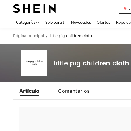
J
Use up 
Categorías
Solo para ti
Novedades
Ofertas
Ropa de
Página principal
little pig children cloth
/
little pig children cloth
Artículo
Comentarios