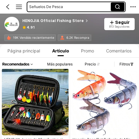
Señuelos De Pesca
HENGJIA Official Fishing Store
Seguir
813 Seguidores
4.91
19K Vendido recientemente
6.2K Recompra
Página principal
Artículo
Promo
Comentarios
Recomendados
Más populares
Precio
Filtros