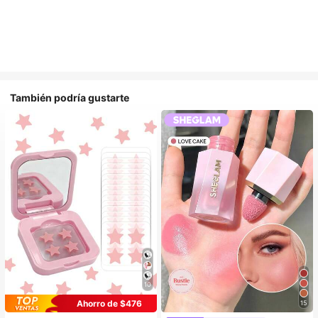
También podría gustarte
10
Ahorro de $476
15