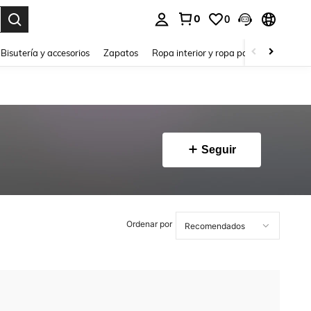
0
0
a. Press Enter to select.
Bisutería y accesorios
Zapatos
Ropa interior y ropa para dormir
Ho
Seguir
Ordenar por