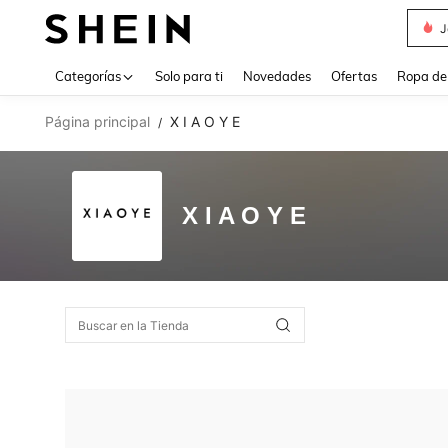
Daz
Use up 
Categorías
Solo para ti
Novedades
Ofertas
Ropa de
Página principal
X I A O Y E
/
X I A O Y E