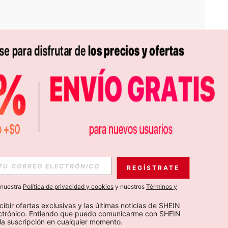
APP
S EXCLUSIVAS, PROMOCIONES Y NOTICIAS DE SHEIN
REGÍSTRATE
Suscribir
a nuestra
Política de privacidad y cookies
y nuestros
Términos y
Suscribirte
cibir ofertas exclusivas y las últimas noticias de SHEIN 
ectrónico. Entiendo que puedo comunicarme con SHEIN 
la suscripción en cualquier momento.
Suscribir