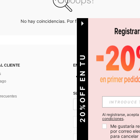
No hay coincidencias. Por favor inténtalo de nuevo.
O
2
0
%
O
F
F
E
N
T
U
P
R
I
M
E
R
P
E
D
I
D
AL CLIENTE
ENCUÉNTRANOS EN
s
Pago
SUSCRÍBETE PARA RECIBIR OFERTA
recuentes
Al registrarse, acept
condiciones
.
CL + 56
Me gustaría re
por correo el
para cancelar 
CL + 56