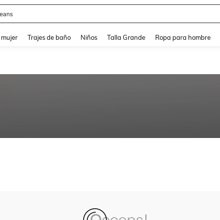
y
and down arrow keys to navigate search Búsqueda reciente and Busca y Encuentr
 mujer
Trajes de baño
Niños
Talla Grande
Ropa para hombre