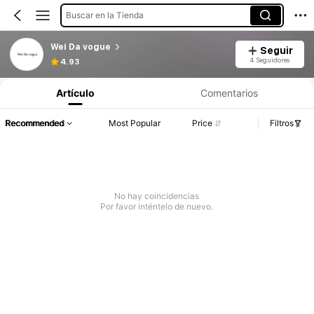
Buscar en la Tienda
Wei Da vogue
Seguir
4 Seguidores
4.93
Artículo
Comentarios
Recommended
Most Popular
Price
Filtros
No hay coincidencias
Por favor inténtelo de nuevo.