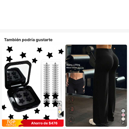
También podría gustarte
10
Ahorro de $476
21