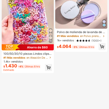
Polvo de molienda de lavanda de n
ube blanca y cielo azul con esponj
#1 Más vendidos
en Polvo prensado Polvo
a, polvo translúcido mate y congela
1k+ vendidos
(1000+)
16
do para iluminar en un segundo.
4.064
Ahorro de $60
$
-3%
Últimas 8 hrs
100/50/30/10 piezas Lindos clips d
e estrella de cinco puntas estilo Y2
#1 Más vendidos
en Aleación De Hierro Accesorios para el cabello d
K, clips de cabello coloridos, acces
1.4k+ vendidos
orios básicos para el cabello - Adec
1.430
$
-4%
Últimas 8 hrs
uados para niñas, uso diario en la e
Estimado
scuela, fiestas, deportes, estética