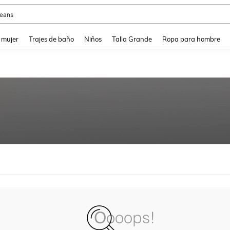
eans
and down arrow keys to navigate search Búsqueda reciente and Busca y Encuentr
 mujer
Trajes de baño
Niños
Talla Grande
Ropa para hombre