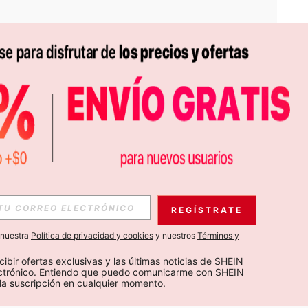
APP
S EXCLUSIVAS, PROMOCIONES Y NOTICIAS DE SHEIN
REGÍSTRATE
Suscribir
a nuestra
Política de privacidad y cookies
y nuestros
Términos y
Suscribirte
cibir ofertas exclusivas y las últimas noticias de SHEIN 
ectrónico. Entiendo que puedo comunicarme con SHEIN 
la suscripción en cualquier momento.
Suscribir