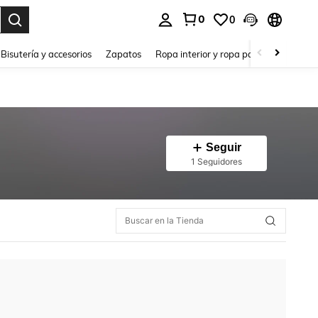
0
0
a. Press Enter to select.
Bisutería y accesorios
Zapatos
Ropa interior y ropa para dormir
Ho
Seguir
1 Seguidores