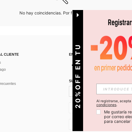
No hay coincidencias. Por favor inténtalo de nuevo.
O
2
0
%
O
F
F
E
N
T
U
P
R
I
M
E
R
P
E
D
I
D
AL CLIENTE
ENCUÉNTRANOS EN
s
Pago
SUSCRÍBETE PARA RECIBIR OFERTA
recuentes
Al registrarse, acept
condiciones
.
CL + 56
Me gustaría re
por correo el
para cancelar 
CL + 56