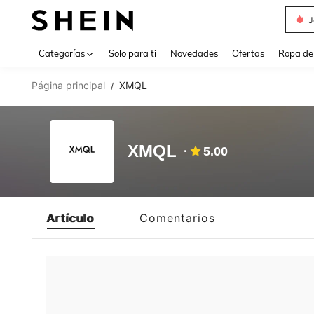
J
Use up 
Categorías
Solo para ti
Novedades
Ofertas
Ropa de
Página principal
XMQL
/
XMQL
5.00
Artículo
Comentarios