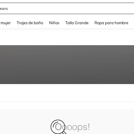
eans
and down arrow keys to navigate search Búsqueda reciente and Busca y Encuentr
 mujer
Trajes de baño
Niños
Talla Grande
Ropa para hombre