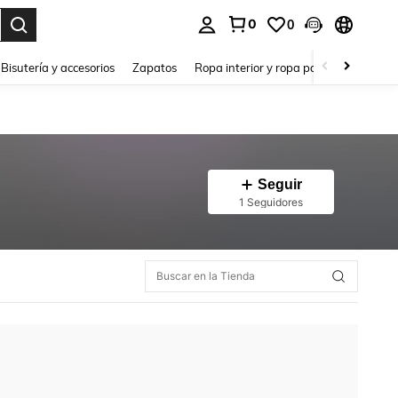
0
0
a. Press Enter to select.
Bisutería y accesorios
Zapatos
Ropa interior y ropa para dormir
Ho
Seguir
1 Seguidores