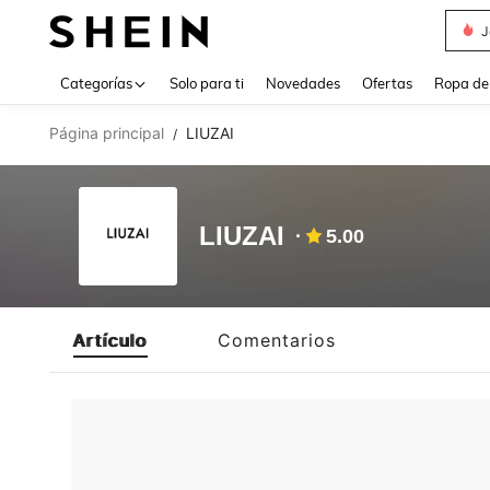
J
Use up 
Categorías
Solo para ti
Novedades
Ofertas
Ropa de
Página principal
LIUZAI
/
LIUZAI
5.00
Artículo
Comentarios