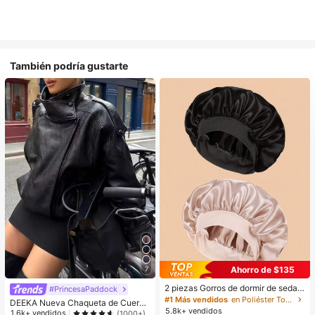
También podría gustarte
Ahorro de $135
7
2 piezas Gorros de dormir de seda y
#PrincesaPaddock
satén de lujo, unicolor, gorros elásti
#1 Más vendidos
en Poliéster Toallas para el cabello
DEEKA Nueva Chaqueta de Cuero
cos de protección del cabello, liger
5.8k+ vendidos
Sintético Holgada y Oversized para
1.6k+ vendidos
(1000+)