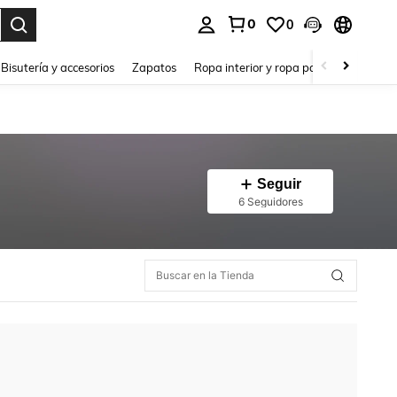
0
0
a. Press Enter to select.
Bisutería y accesorios
Zapatos
Ropa interior y ropa para dormir
Ho
Seguir
6 Seguidores