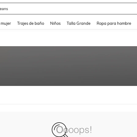
eans
and down arrow keys to navigate search Búsqueda reciente and Busca y Encuentr
 mujer
Trajes de baño
Niños
Talla Grande
Ropa para hombre