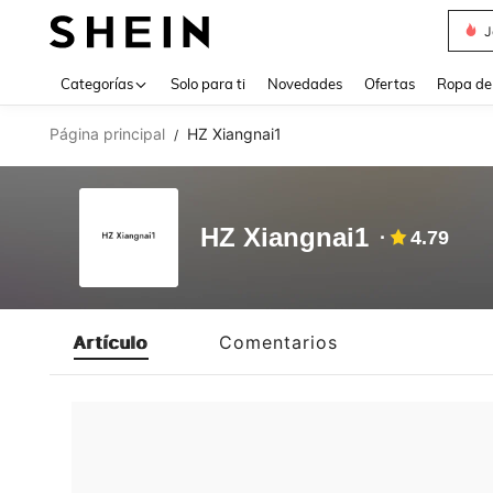
J
Use up 
Categorías
Solo para ti
Novedades
Ofertas
Ropa de
Página principal
HZ Xiangnai1
/
HZ Xiangnai1
4.79
Artículo
Comentarios