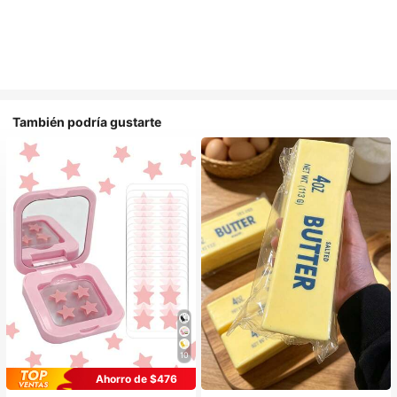
También podría gustarte
10
Ahorro de $476