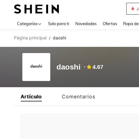
J
Use up 
Categorías
Solo para ti
Novedades
Ofertas
Ropa de
Página principal
daoshi
/
daoshi
4.67
Artículo
Comentarios