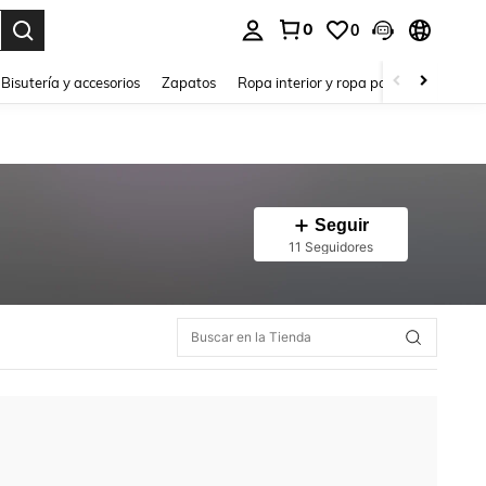
0
0
a. Press Enter to select.
Bisutería y accesorios
Zapatos
Ropa interior y ropa para dormir
Ho
Seguir
11 Seguidores