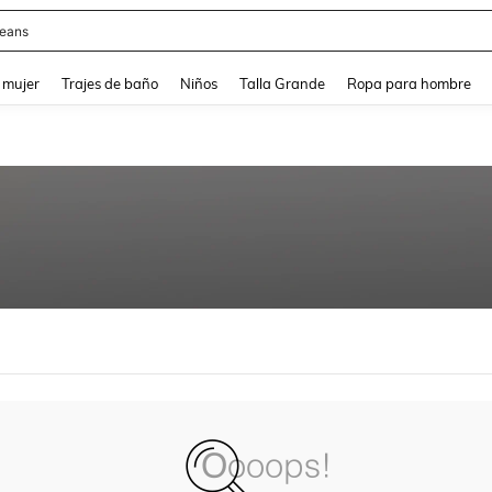
eans
and down arrow keys to navigate search Búsqueda reciente and Busca y Encuentr
 mujer
Trajes de baño
Niños
Talla Grande
Ropa para hombre