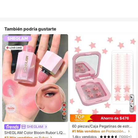
También podría gustarte
10
Ahorro de $476
15
60 piezas/Caja Pegatinas de estrell
SHEGLAM
a lindas - Pegatinas faciales, sin al
#1 Más vendidos
en Protección de la piel
SHEGLAM Color Bloom Rubor LíQui
cohol, sin fragancia, suaves en la pi
1.4k+ vendidos
do Acabado Mate-Love Cake Color
(1000+)
#3 Más vendidos
en Rubor