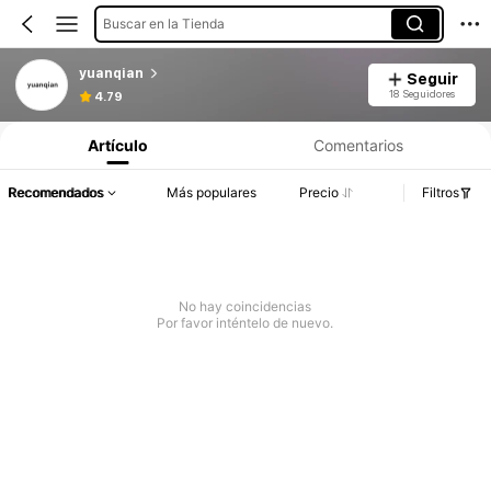
Buscar en la Tienda
yuanqian
Seguir
18 Seguidores
4.79
Artículo
Comentarios
Recomendados
Más populares
Precio
Filtros
No hay coincidencias
Por favor inténtelo de nuevo.