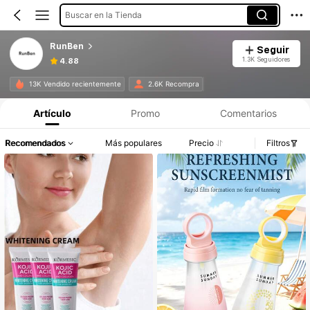
Buscar en la Tienda
RunBen
Seguir
1.3K Seguidores
4.88
13K Vendido recientemente
2.6K Recompra
Artículo
Promo
Comentarios
Recomendados
Más populares
Precio
Filtros