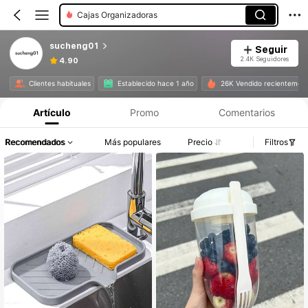
Cajas Organizadoras
sucheng01
Seguir
2.4K Seguidores
4.90
Clientes habituales
Establecido hace 1 año
26K Vendido recientemen
Artículo
Promo
Comentarios
Recomendados
Más populares
Precio
Filtros