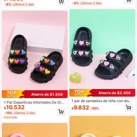
as casuales de verano antideslizant
orazón de colores, adecuadas para
-8%
¡Últimos 2 días
-8%
¡Últimos 2 días
es para playa y exterior para niños
uso en exteriores, niñas pequeñas/n
y niñas
iños, verano
Ahorro de $2.458
Ahorro de $1.858
1 par de sandalias de niña con dise
1 Par Deportivas Informales De Dise
ño de corazón negro, zapatos huec
10.532
9.832
ño De Corazón Suave Negro, Liger
$
$
-20%
os antideslizantes para niños para e
as Y Elegantes Para Exterior Y Play
-15%
¡Últimos 2 días
xteriores, pantuflas de playa de ver
a
Estimado
ano para niñas