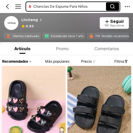
Chanclas De Espuma Para Niños
Llicheng
Seguir
550 Seguidores
4.93
Clientes habituales
Establecido hace 1 año
11K Vendido recientement
Artículo
Promo
Comentarios
Recomendados
Más populares
Precio
Filtros