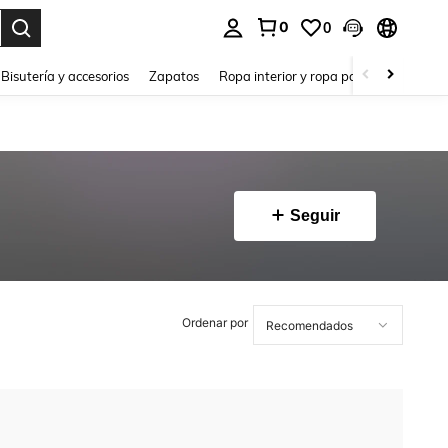
0
0
a. Press Enter to select.
Bisutería y accesorios
Zapatos
Ropa interior y ropa para dormir
Ho
Seguir
Ordenar por