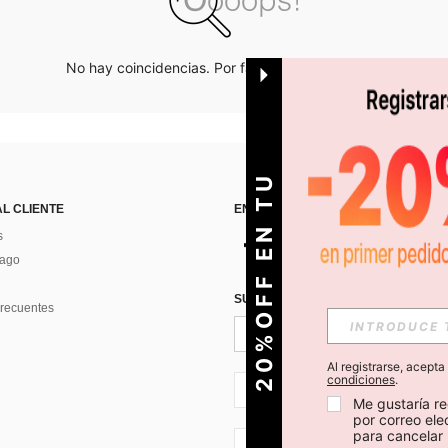
No hay coincidencias. Por favor inténtalo de nuevo.
O
2
0
%
O
F
F
E
N
T
U
P
R
I
M
E
R
P
E
D
I
D
AL CLIENTE
ENCUÉNTRANOS EN
s
Pago
SUSCRÍBETE PARA RECIBIR OFERTA
recuentes
Al registrarse, acept
condiciones
.
CL + 56
Me gustaría re
por correo el
para cancelar 
CL + 56