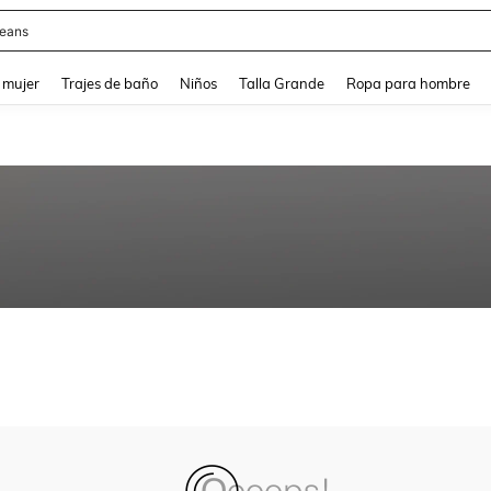
eans
and down arrow keys to navigate search Búsqueda reciente and Busca y Encuentr
 mujer
Trajes de baño
Niños
Talla Grande
Ropa para hombre