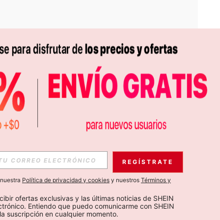
APP
S EXCLUSIVAS, PROMOCIONES Y NOTICIAS DE SHEIN
REGÍSTRATE
Suscribir
a nuestra
Política de privacidad y cookies
y nuestros
Términos y
Suscribirte
cibir ofertas exclusivas y las últimas noticias de SHEIN 
ectrónico. Entiendo que puedo comunicarme con SHEIN 
la suscripción en cualquier momento.
Suscribir