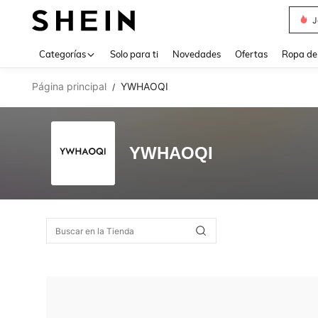
J
Use up 
Categorías
Solo para ti
Novedades
Ofertas
Ropa de
Página principal
YWHAOQI
/
YWHAOQI