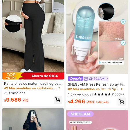
os de maquillaje, colores: rosa, negr
o, amarillo, blanco, verde, multicolo
r, tono de piel. Incluye 1 paquete de
40 piezas/hoja
Ahorro de $104
SHEGLAM
Pantalones de maternidad negros d
SHEGLAM Press Refresh Spray Fija
e corte acampanado, de alta elastic
#2 Más vendidos
en Pantalones de maternidad
dor Marca De Belleza CosméTica
#2 Más vendidos
en Natural Spray fijador
idad y versátiles, con cintura ajusta
Maquillaje Para Mujeres Y NiñAs
80+ vendidos
1.6k+ vendidos
(1000+)
ble
9.586
4.266
$
-1%
$
-28%
Estimado