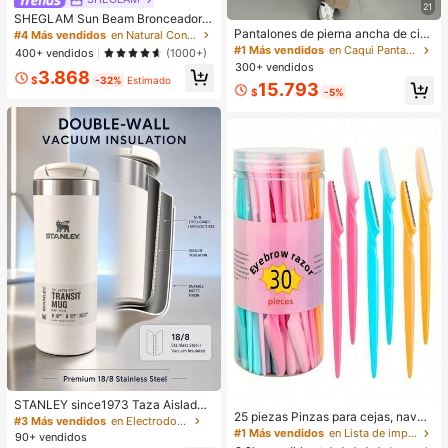
21
SHEGLAM Sun Beam Bronceador L
íQuido Mate-Golden Sun Marca De
Pantalones de pierna ancha de cint
#4 Más vendidos
en Natural Contorno y bronceador
Belleza CosméTica Maquillaje Para
ura alta y ajuste ceñido para mujer
#1 Más vendidos
en Caqui Pantalones informales
400+ vendidos
(1000+)
Mujeres Y NiñAs
en color caqui, estilo bohemio de c
300+ vendidos
3.868
alle, adecuados para uso casual, ir
$
-32%
Estimado
15.793
al trabajo y vacaciones en primaver
$
-5%
a/verano, lujo silencioso
STANLEY since1973 Taza Aislada
25 piezas Pinzas para cejas, navaj
STANLEY, Taza de Café de Acero I
#3 Más vendidos
en Electrodomésticos
as, tijeras de mango largo, pinzas p
noxidable de Moda, Botella de Agu
#1 Más vendidos
en Lista de imprescindibles para enfermería Herram
90+ vendidos
ara cejas de acero inoxidable, herra
a de Viaje a Prueba de Fugas, Vaso