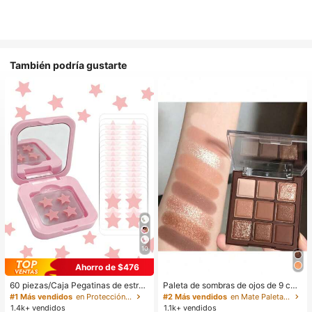
También podría gustarte
10
Ahorro de $476
60 piezas/Caja Pegatinas de estrell
Paleta de sombras de ojos de 9 col
a lindas - Pegatinas faciales, sin al
ores de tonos tierra neutros de cho
#1 Más vendidos
en Protección de la piel
#2 Más vendidos
en Mate Paletas de sombras de ojos
cohol, sin fragancia, suaves en la pi
colate con leche, maquillaje ligero,
1.4k+ vendidos
1.1k+ vendidos