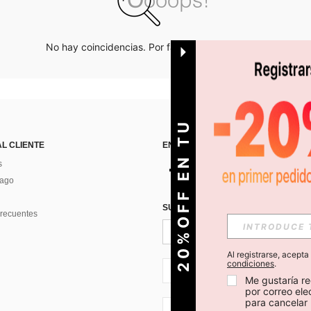
No hay coincidencias. Por favor inténtalo de nuevo.
O
2
0
%
O
F
F
E
N
T
U
P
R
I
M
E
R
P
E
D
I
D
AL CLIENTE
ENCUÉNTRANOS EN
s
Pago
SUSCRÍBETE PARA RECIBIR OFERTA
recuentes
Al registrarse, acept
condiciones
.
CL + 56
Me gustaría re
por correo el
para cancelar 
CL + 56