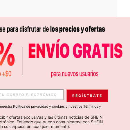
APP
S EXCLUSIVAS, PROMOCIONES Y NOTICIAS DE SHEIN
REGÍSTRATE
Suscribir
a nuestra
Política de privacidad y cookies
y nuestros
Términos y
Suscribirte
cibir ofertas exclusivas y las últimas noticias de SHEIN 
ectrónico. Entiendo que puedo comunicarme con SHEIN 
la suscripción en cualquier momento.
Suscribir