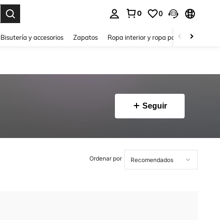
0
0
a. Press Enter to select.
Bisutería y accesorios
Zapatos
Ropa interior y ropa para dormir
Ho
Seguir
Ordenar por