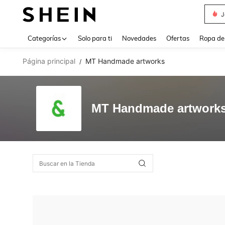
J
Use up 
Categorías
Solo para ti
Novedades
Ofertas
Ropa de
Página principal
MT Handmade artworks
/
MT Handmade artwork