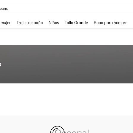
eans
and down arrow keys to navigate search Búsqueda reciente and Busca y Encuentr
 mujer
Trajes de baño
Niños
Talla Grande
Ropa para hombre
s