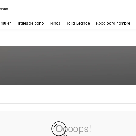
eans
and down arrow keys to navigate search Búsqueda reciente and Busca y Encuentr
 mujer
Trajes de baño
Niños
Talla Grande
Ropa para hombre