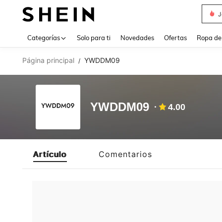
J
Use up 
Categorías
Solo para ti
Novedades
Ofertas
Ropa de
Página principal
YWDDM09
/
YWDDM09
4.00
Artículo
Comentarios