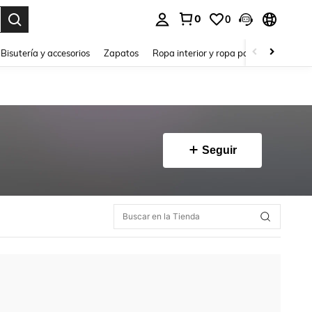
0
0
a. Press Enter to select.
Bisutería y accesorios
Zapatos
Ropa interior y ropa para dormir
Ho
Seguir