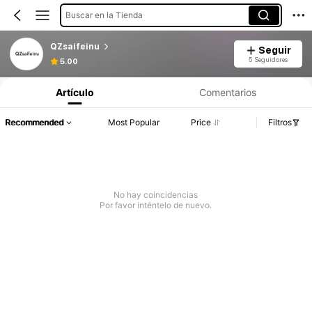
Buscar en la Tienda
QZsaifeinu
Seguir
5 Seguidores
5.00
Artículo
Comentarios
Recommended
Most Popular
Price
Filtros
No hay coincidencias
Por favor inténtelo de nuevo.