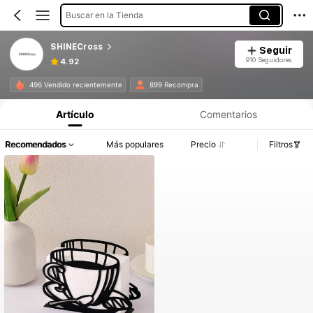
Buscar en la Tienda
SHINECross
Seguir
910 Seguidores
4.92
496 Vendido recientemente
899 Recompra
Artículo
Comentarios
Recomendados
Más populares
Precio
Filtros