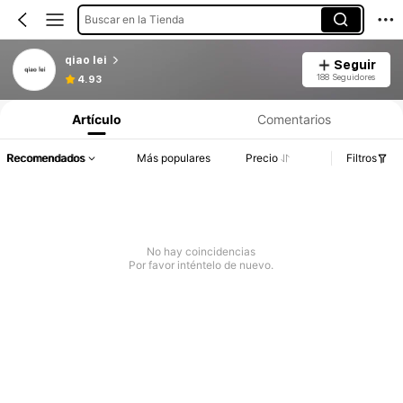
Buscar en la Tienda
qiao lei
Seguir
188 Seguidores
4.93
Artículo
Comentarios
Recomendados
Más populares
Precio
Filtros
No hay coincidencias
Por favor inténtelo de nuevo.