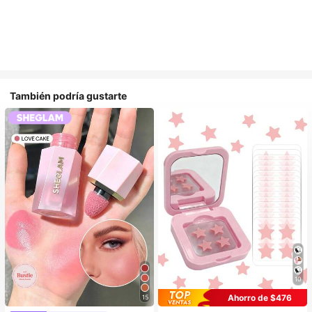
También podría gustarte
10
Ahorro de $476
15