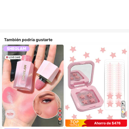
También podría gustarte
10
Ahorro de $476
15