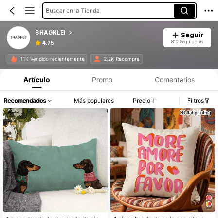
Buscar en la Tienda
SHAGNLEI
Seguir
810 Seguidores
4.75
11K Vendido recientemente
2.2K Recompra
Artículo
Promo
Comentarios
Recomendados
Más populares
Precio
Filtros