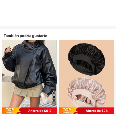
También podría gustarte
7
#1 Más vendidos
en Bombardeo Chaquetas de mujer
Ahorro de $617
Ahorro de $28
¡Casi agotado!