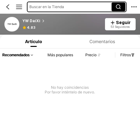
Buscar en la Tienda
YW DaiXi
Seguir
53 Seguidores
4.83
Artículo
Comentarios
Recomendados
Más populares
Precio
Filtros
No hay coincidencias
Por favor inténtelo de nuevo.