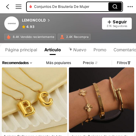
Conjuntos De Bisutería De Mujer
LEMONCOLD
Seguir
3.1K Seguidores
4.93
8.4K Vendido recientemente
2.4K Recompra
Página principal
Artículo
Nuevo
Promo
Comentari
Recomendados
Más populares
Precio
Filtros