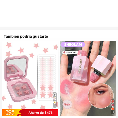
También podría gustarte
10
Ahorro de $476
15