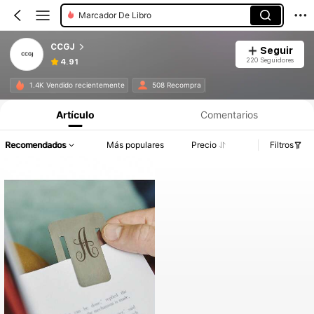
Marcador De Libro
CCGJ
Seguir
220 Seguidores
4.91
1.4K Vendido recientemente
508 Recompra
Artículo
Comentarios
Recomendados
Más populares
Precio
Filtros