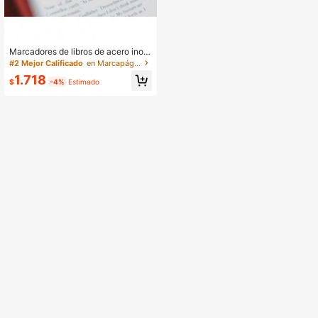
Marcadores de libros de acero inoxi
dable con inicial - Ideal para lectore
#2 Mejor Calificado
en Marcapáginas metálicos vintage Marcadores
s, maestros, estudiantes y entusiast
1.718
as de los libros
$
-4%
Estimado