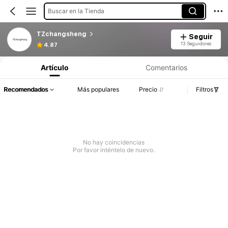
Buscar en la Tienda
TZchangsheng
Seguir
13 Seguidores
4.87
Artículo
Comentarios
Recomendados
Más populares
Precio
Filtros
No hay coincidencias
Por favor inténtelo de nuevo.