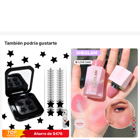
También podría gustarte
10
Ahorro de $476
15