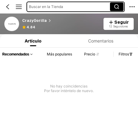
Buscar en la Tienda
CrazyGorilla
Seguir
12 Seguidores
4.84
Artículo
Comentarios
Recomendados
Más populares
Precio
Filtros
No hay coincidencias
Por favor inténtelo de nuevo.