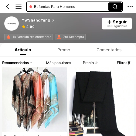
Bufandas Para Hombres
YWShangYang
Seguir
350 Seguidores
4.90
1K Vendido recientemente
781 Recompra
Artículo
Promo
Comentarios
Recomendados
Más populares
Precio
Filtros