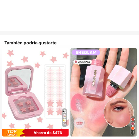
También podría gustarte
10
Ahorro de $476
15