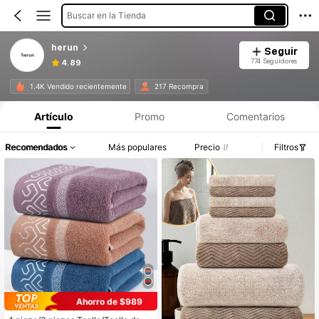
Buscar en la Tienda
herun
Seguir
774 Seguidores
4.89
1.4K Vendido recientemente
217 Recompra
Artículo
Promo
Comentarios
Recomendados
Más populares
Precio
Filtros
Ahorro de $989