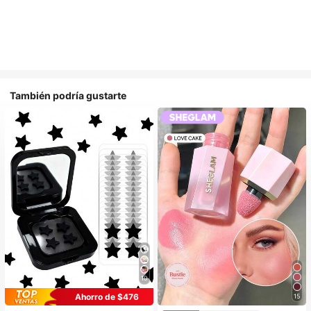
También podría gustarte
10
Ahorro de $476
15