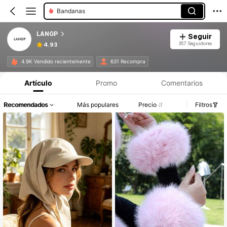
Bandanas
LANGP
Seguir
357 Seguidores
4.93
4.9K Vendido recientemente
631 Recompra
Artículo
Promo
Comentarios
Recomendados
Más populares
Precio
Filtros