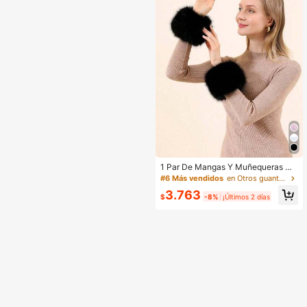
ujeres
1 Par De Mangas Y Muñequeras De
Piel Sintética De Conejo Para Deco
#6 Más vendidos
en Otros guantes para mujer
ración De Atuendos De Mujer, Invier
3.763
no
$
-8%
¡Últimos 2 días