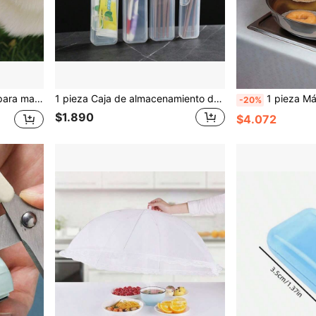
cho colgante esférico de acero inoxidable 304
1 pieza Caja de almacenamiento de plástico transparente, Caja portátil para cubiertos con gancho, Caja de maquillaje, Caja de almacenamiento para cepillo de dientes y pasta de dientes, Caja para pajitas, Caja para cucharas y tenedores
1 pieza Máquina para hacer donas, hecha de plástico PP, herramienta de horneado DIY con b
-20%
$1.890
$4.072