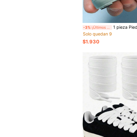
1 pieza Piedra de afilar con diseño de rana de dibujos animados, afilador rápido de cuchillos de cocina, herramienta de afilado de cuchillos y tijeras, herramienta de cocina conveniente y práctica. Herramienta manual, conveniente y práctica. Pued
-3%
¡Últimos 3 días
Solo quedan 9
$1.930