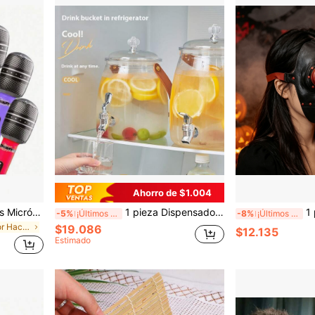
Ahorro de $1.004
4 piezas/8 piezas/12 piezas Micrófonos inflables de utilería, Micrófono de entretenimiento para decoración de escenario de actuación, globos de utilería inflables para fiestas, regalos, Juego de micrófonos inflables - Estilo moderno, color aleatorio, para niños
1 pieza Dispensador de agua de gran capacidad con grifo, jarra de agua fría para refrigerador, jarra de agua fría para té de frutas, contenedor de bebidas de agua para el hogar, jarra de jugo de agua helada (sin soporte)
1 pieza Másc
-5%
¡Últimos 3 días
-8%
¡Últimos 3 días
en Multicolor Hacedores De Ruido
$19.086
$12.135
Estimado