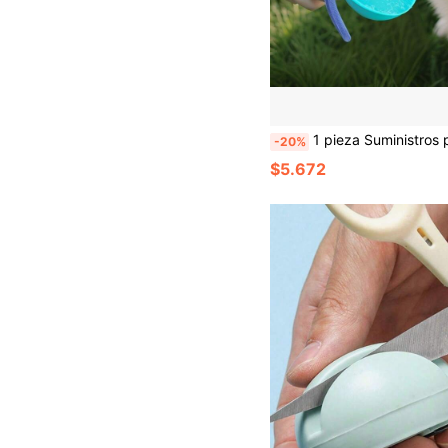
1 pieza Suministros para mascotas Botella de agua portátil para perros al aire libre, dispensador de agua plegable con gan
-20%
$5.672