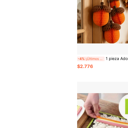
1 pieza Adorno colgante de bola de panal de abeja con forma de bellota, decoración de mesa para fiesta de Navidad y días festivos, bola de borlas para fondo
-4%
¡Últimos 2 días
$2.776