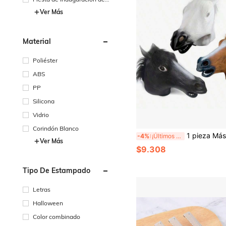
Casa
Ver Más
Material
Poliéster
ABS
PP
Silicona
Vidrio
Corindón Blanco
1 pieza Máscara de cabeza de caballo de Halloween, Máscara de disfraz de fiesta de cos
-4%
¡Últimos 2 días
Ver Más
$9.308
Tipo De Estampado
Letras
Halloween
Color combinado