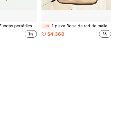
ortátil para cepillo de dientes de viaje, Protector de cabezal de cepillo de dientes (Color aleatorio)
1 pieza Bolsa de red de malla, organizador de ropa interior y calcetines, bolsa colgante de almacenamiento para el armario
-3%
$4.360