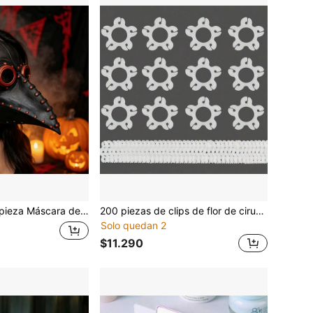
ara de pico de pájaro negro de Halloween, Máscara de pico de pájaro de médico de la peste estilo steampunk
200 piezas de clips de flor de ciruelo para globos, hebillas de anillo plano, suministros para decoración de bodas, fiestas y cumpleaños, hebillas decorativas para tarjetas de estilo, hebillas para tarjetas de globos
Solo quedan 2
$11.290