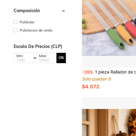
Composición
Poliéster
Policloruro de vinilo
Escala De Precios (CLP)
Min:
Max:
OK
1 pieza Rallador de queso largo de acero inoxidable, rallador de queso, rallador de chocolate, rallador de limón
-20%
Solo quedan 9
$4.072