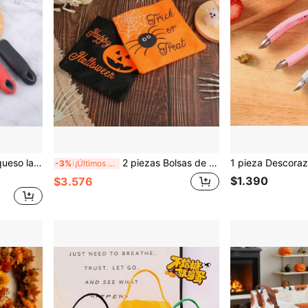
, rallador de frutas, rallador de cítricos
2 piezas Bolsas de mano con calabaza de Halloween, Bolsas de regalo para el festival de fantasmas de jardín de infancia, Bolsas de dulces de Halloween
-3%
¡Últimos 2 días
$1.390
$3.576