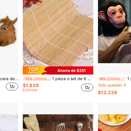
Ahorro de $251
play, Máscara de cabeza de caballo de Halloween divertida
1 pieza o set de 6 esterillas de bambú para enrollar sushi, alga nori para enrollar sushi, herramientas de tejido a mano, envoltorios de sushi y moldes para bolas de arroz (imagen de referencia para pedidos grandes 8)
1 pieza Máscara d
-12%
¡Últimos 3 días
-8%
¡Últimos 3 días
$1.839
Solo quedan 4
Estimado
$13.239