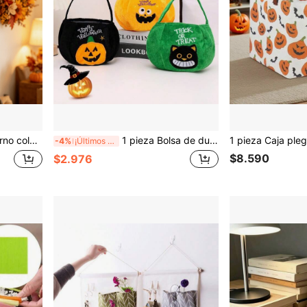
 de pared de dormitorio y sala de estar, centro de mesa para evento de Acción de Gracias
1 pieza Bolsa de dulces para Halloween Truco o , Bolsa de calabaza de peluche, Bolsa de regalo decorativa de mano para niños, Accesorio de atmósfera de festival de fantasmas para exteriores
-4%
¡Últimos 2 días
$8.590
$2.976