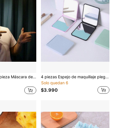
e gorila de látex con cara de mono de goma negra y peluda, accesorio divertido de cara completa de animal, accesorio de cosplay para Halloween, Navidad
4 piezas Espejo de maquillaje plegable de unicolor, espejo compacto de mano, espejo plegable portátil, espejo de bolsillo cuadrado (color aleatorio)
Solo quedan 6
$3.990