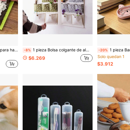
hogar, tienda de sushi, restaurante, fiesta, suministros DIY, utensilios de cocina
1 pieza Bolsa colgante de almacenamiento, Organizador colgante sobre la puerta, Cesta de baño, Bolsa colgante de almacenamiento de tela
1 pieza Bandeja de almacenamiento con forma de cerdo rosa con tapa con tema de cerdo, adecuada para gafas, joyas y accesorios pequeños - Lind
-8%
-20%
Solo quedan 1
$6.269
$3.912