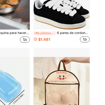
oquilla de manga, adecuada para hacer donas en casa, herramienta de horneado de cocina, fiesta, cumpleaños, suministros para reuniones festivas
6 pares de cordones de 1 cm de capa única y doble capa en blanco y negro, cordones de poliéster huecos de doble capa, cordones de colores
-1%
¡Últimos 3 días
$1.481