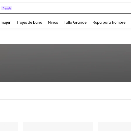
y
and down arrow keys to navigate search Búsqueda reciente and Busca y Encuentr
 mujer
Trajes de baño
Niños
Talla Grande
Ropa para hombre