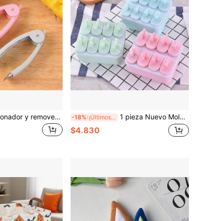
1 pieza Descorazonador y removedor de semillas de piña y fresa de acero inoxidable, color aleatorio, con mango ergonómico - Utensilio de cocina resistente para piña fresca, fresa, kiwi, manzana, melón - Herramienta de preparación de frutas de metal duradero con punta de precisión afilada y agarre antideslizante
1 pieza Nuevo Molde de Helado DIY Molde de Helado Casero Molde de Paleta de Hielo Molde de Paleta de Hielo para Uso Doméstico
-18%
¡Últimos 3 días
$4.830