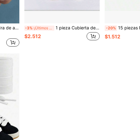
e restaurar la nitidez de los cuchillos sin filo, herramienta de cocina, suministros de cocina, accesorios de cocina, suministros de cocina para el hogar.
1 pieza Cubierta de alimentos simple con malla protectora contra moscas y borde de encaje, cubierta de plato directa de fábrica
15 piezas Fundas portátiles para cepillo de dientes, Estuche p
-3%
¡Últimos 3 días
-20%
$2.512
$1.512