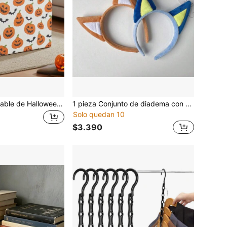
1 pieza Caja plegable de Halloween, Cesta organizadora, Contenedor de almacenamiento de juguetes y ropa de dibujos animados, Cesta de almacenamiento multiusos, Decoración de habitación, Regreso a la escuela
1 pieza Conjunto de diadema con orejas de perro lindo, accesorio de disfraz de cosplay para fiesta de Halloween, accesorio decorativo divertido para el cabello, perfecto para fiestas festivas y eventos temáticos
Solo quedan 10
$3.390