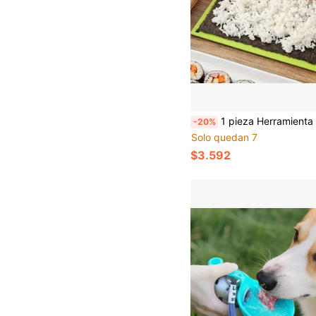
1 pieza Herramienta para hacer sushi, esterilla para enrollar sushi, herramienta antiadherente para hacer sushi, moldeador de bolas de arroz con algas marinas japonesas, esterilla para plato de sushi casero DIY, para 
-20%
Solo quedan 7
$3.592