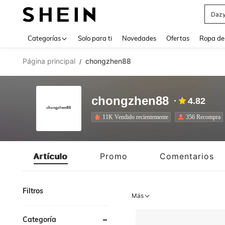
Daz
Use up 
Categorías
Solo para ti
Novedades
Ofertas
Ropa de
Página principal
chongzhen88
/
chongzhen88
4.82
11K Vendido recientemente
356 Recompra
Artículo
Promo
Comentarios
Filtros
Más
Categoría