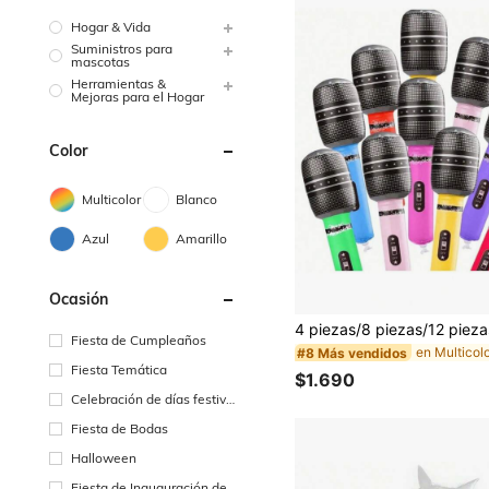
Hogar & Vida
Suministros para
mascotas
Herramientas &
Mejoras para el Hogar
Color
Multicolor
Blanco
Azul
Amarillo
Ocasión
Fiesta de Cumpleaños
#8 Más vendidos
Fiesta Temática
$1.690
Celebración de días festivo
s
Fiesta de Bodas
Halloween
Fiesta de Inauguración de