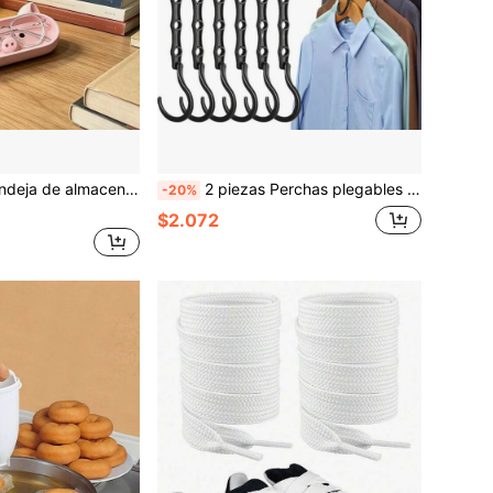
o adorno de escritorio con forma de alcancía, caja de almacenamiento de escritorio de plástico, adecuada para la mesita de noche, la oficina - Caja de almacenamiento decorativa para gafas y artículos pequeños, bandeja para joyas
2 piezas Perchas plegables para el hogar y viajes, estante de almacenamiento compacto y conveniente antideslizante para armario, perchas giratorias de 360° con 5 orificios (Consulte la imagen 11 para el producto real)
-20%
$2.072