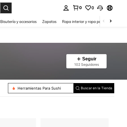
0
0
a. Press Enter to select.
Bisutería y accesorios
Zapatos
Ropa interior y ropa para dormir
Ho
Seguir
102 Seguidores
Herramientas Para Sushi
Buscar en la Tienda