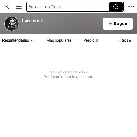
Buscar en la Tienda
huiyihua
Seguir
Recomendados
Más populares
Precio
Filtros
No hay coincidencias
Por favor inténtelo de nuevo.