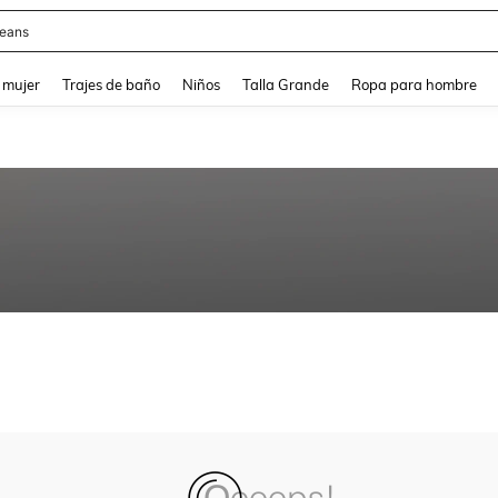
eans
and down arrow keys to navigate search Búsqueda reciente and Busca y Encuentr
 mujer
Trajes de baño
Niños
Talla Grande
Ropa para hombre