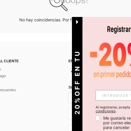
No hay coincidencias. Por favor inténtalo de nuevo.
O
2
0
%
O
F
F
E
N
T
U
P
R
I
M
E
R
P
E
D
I
D
AL CLIENTE
ENCUÉNTRANOS EN
s
Pago
SUSCRÍBETE PARA RECIBIR OFERTA
recuentes
Al registrarse, acept
condiciones
.
CL + 56
Me gustaría re
por correo el
para cancelar 
CL + 56