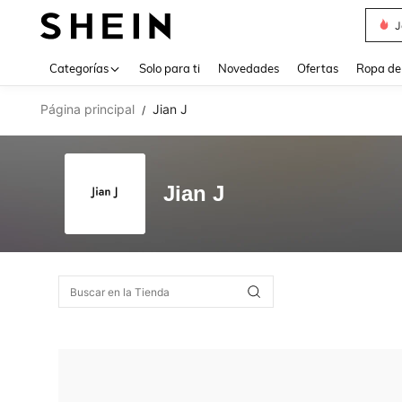
J
Use up 
Categorías
Solo para ti
Novedades
Ofertas
Ropa de
Página principal
Jian J
/
Jian J