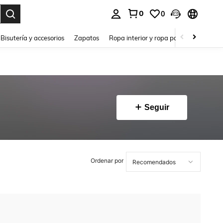
0
0
a. Press Enter to select.
Bisutería y accesorios
Zapatos
Ropa interior y ropa para dormir
Ho
Seguir
Ordenar por