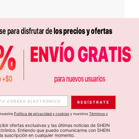
APP
S EXCLUSIVAS, PROMOCIONES Y NOTICIAS DE SHEIN
REGÍSTRATE
Suscribir
a nuestra
Política de privacidad y cookies
y nuestros
Términos y
Suscribirte
cibir ofertas exclusivas y las últimas noticias de SHEIN 
ectrónico. Entiendo que puedo comunicarme con SHEIN 
la suscripción en cualquier momento.
Suscribir