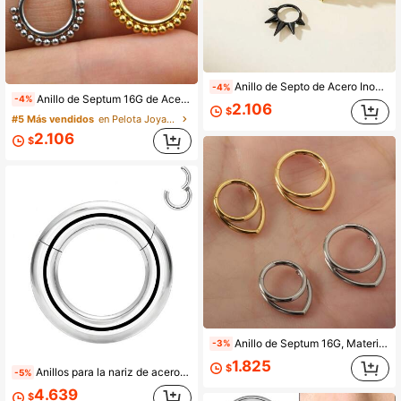
Anillo de Septo de Acero Inoxidable de 16G con Púas, Pendiente de Cartílago de Oreja, Anillo de Nariz con Bisagra Sin Costuras, Joyería para Perforación de Oreja
-4%
Anillo de Septum 16G de Acero Inoxidable 316L Joyería de Piercing Corporal Adecuado para Septum/Nariz/Cartílago de Oreja Pendientes Unisex
-4%
2.106
$
#5 Más vendidos
en Pelota Joyas corporales para mujeres
2.106
$
Anillo de Septum 16G, Material de Acero Inoxidable 316L de Baja Alergia, Adecuado para Septum/Puente de la Nariz/Cartílago, Unisex
-3%
1.825
$
Anillos para la nariz de acero inoxidable 316L 8G 6G 4G 2G, joyería de tabique, pendientes de piercing corporal para concha, hélice, lóbulo, pendientes de aro unisex con bisagra
-5%
4.639
$