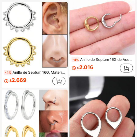
Anillo de Septum 16G de Acero Inoxidable 316L, Aro para Nariz y Cartílago, Cuff para Oreja con Bisagra, Cierre de Presión sin Costuras, Joyería para Piercing de Oreja
-4%
2.016
$
Anillo de Septum 16G, Material de Acero Inoxidable 316L Hipoalergénico, Adecuado para Septum/Puente de la Nariz/Cartílago, Unisex
-4%
2.669
$