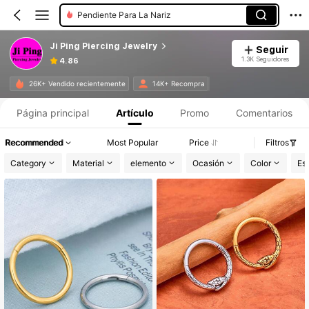
Pendiente Para La Nariz
Ji Ping Piercing Jewelry
Seguir
1.3K Seguidores
4.86
26K+ Vendido recientemente
14K+ Recompra
Página principal
Artículo
Promo
Comentarios
Recommended
Most Popular
Price
Filtros
Category
Material
elemento
Ocasión
Color
Est