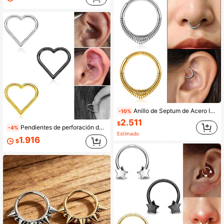
Anillo de Septum de Acero Inoxidable 16G, Anillo de Nariz Hipoalergénico para Septum/Nariz/Cartílago/Tragus/Hélix, Unisex
-10%
2.511
$
Pendientes de perforación de cartílago 16G con forma de corazón, pendientes de clip de cartílago para mujeres y niñas
-4%
Estimado
1.916
$