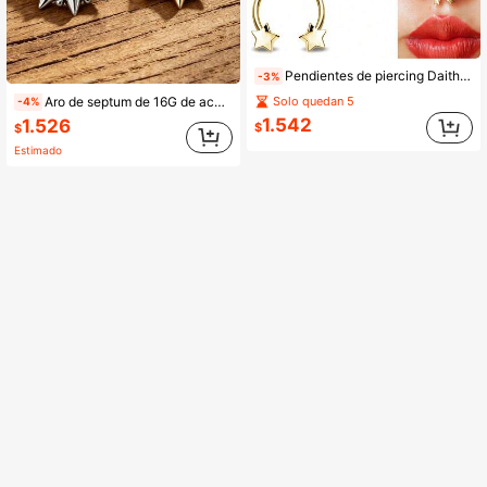
Pendientes de piercing Daith de 16G, joyería de presilla para cartílago, trago para mujeres y niñas
-3%
Solo quedan 5
Aro de septum de 16G de acero inoxidable 316L, pendientes de perforación Daith hipoalergénicos con enchapado en oro de 18K, joyería de perforación corporal, aro de nariz para mujeres
-4%
1.542
1.526
$
$
Estimado