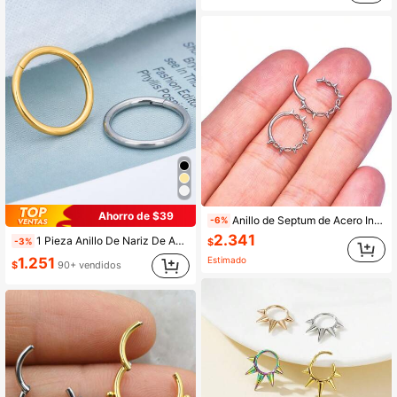
Ahorro de $39
Anillo de Septum de Acero Inoxidable 316L 16G Joyería de Piercing Corporal, Adecuado para Septum/Puente de la Nariz/Cartílago de la Oreja/Tragus/Lóbulo de la Oreja, Unisex
-6%
2.341
1 Pieza Anillo De Nariz De Acero Inoxidable 316l, Aro Sin Costura Con Anillo De Tabique Chapado En Oro Para Hombres Y Mujeres, También Como Pendientes
-3%
$
1.251
Estimado
$
90+ vendidos