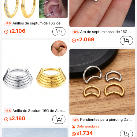
Anillos de septum de 16G de acero inoxidable 316L con circonita cúbica, aros de cartílago y hélice, pendientes de segmento con bisagra, aros sin costura y joyas de perforación Daith
-4%
2.106
$
Aro de septum nasal de 16G, aro nasal de acero inoxidable 316L hipoalergénico, pendiente de cartílago chapado en oro de 18K, joyería de perforación corporal unisex
-6%
2.069
$
Anillo de Septum 16G de Acero Inoxidable 316L, Joyería de Piercing Corporal Adecuada para Septum/Nariz/Lóbulo de la Oreja - Pendiente de Cartílago de Acero Inoxidable Unisex
-6%
2.160
$
Pendientes para piercing Daith 16G de acero inoxidable 316L, joyería corporal con baño de oro de 18K, clicker para cartílago y trago para mujer
-3%
Solo quedan 2
1.734
$