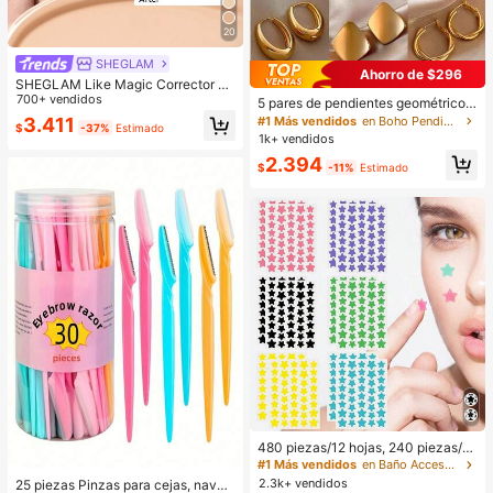
20
SHEGLAM
Ahorro de $296
SHEGLAM Like Magic Corrector D
e Alta Cobertura 12H-Chantilly Mar
700+ vendidos
5 pares de pendientes geométricos
ca De Belleza CosméTica Maquillaj
de metal, diseño exagerado europe
#1 Más vendidos
en Boho Pendientes De Mujer
3.411
$
-37%
Estimado
e Para Mujeres Y NiñAs
o y americano, conjunto de pendien
1k+ vendidos
tes de lujo de nicho, estilos mixtos a
2.394
leatorios
$
-11%
Estimado
480 piezas/12 hojas, 240 piezas/6
hojas, 40 piezas/1 hoja, Pegatinas
#1 Más vendidos
en Baño Accesorios para herramientas
de estrellas para la cara, Pegatinas
2.3k+ vendidos
25 piezas Pinzas para cejas, navaj